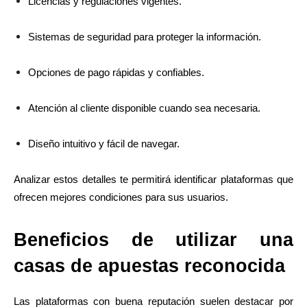
Licencias y regulaciones vigentes.
Sistemas de seguridad para proteger la información.
Opciones de pago rápidas y confiables.
Atención al cliente disponible cuando sea necesaria.
Diseño intuitivo y fácil de navegar.
Analizar estos detalles te permitirá identificar plataformas que
ofrecen mejores condiciones para sus usuarios.
Beneficios de utilizar una
casas de apuestas reconocida
Las plataformas con buena reputación suelen destacar por