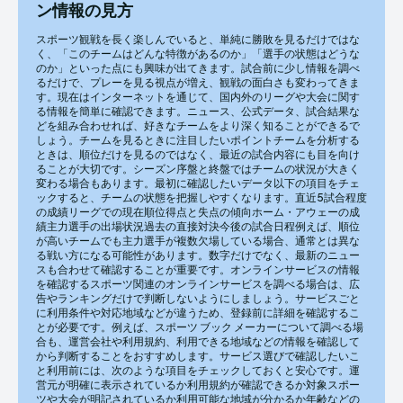
ン情報の見方
スポーツ観戦を長く楽しんでいると、単純に勝敗を見るだけではな
く、「このチームはどんな特徴があるのか」「選手の状態はどうな
のか」といった点にも興味が出てきます。試合前に少し情報を調べ
るだけで、プレーを見る視点が増え、観戦の面白さも変わってきま
す。現在はインターネットを通じて、国内外のリーグや大会に関す
る情報を簡単に確認できます。ニュース、公式データ、試合結果な
どを組み合わせれば、好きなチームをより深く知ることができるで
しょう。チームを見るときに注目したいポイントチームを分析する
ときは、順位だけを見るのではなく、最近の試合内容にも目を向け
ることが大切です。シーズン序盤と終盤ではチームの状況が大きく
変わる場合もあります。最初に確認したいデータ以下の項目をチェ
ックすると、チームの状態を把握しやすくなります。直近5試合程度
の成績リーグでの現在順位得点と失点の傾向ホーム・アウェーの成
績主力選手の出場状況過去の直接対決今後の試合日程例えば、順位
が高いチームでも主力選手が複数欠場している場合、通常とは異な
る戦い方になる可能性があります。数字だけでなく、最新のニュー
スも合わせて確認することが重要です。オンラインサービスの情報
を確認するスポーツ関連のオンラインサービスを調べる場合は、広
告やランキングだけで判断しないようにしましょう。サービスごと
に利用条件や対応地域などが違うため、登録前に詳細を確認するこ
とが必要です。例えば、スポーツ ブック メーカーについて調べる場
合も、運営会社や利用規約、利用できる地域などの情報を確認して
から判断することをおすすめします。サービス選びで確認したいこ
と利用前には、次のような項目をチェックしておくと安心です。運
営元が明確に表示されているか利用規約が確認できるか対象スポー
ツや大会が明記されているか利用可能な地域が分かるか年齢などの