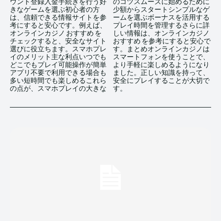
ウント登録入金手続きを行う好
のコツスムーズに始めるために
きなゲームを選ぶ初心者の方
少額からスタートシンプルなゲ
は、信頼できる情報サイトを参
ームを選ぶボーナスを活用する
考にすると安心です。例えば、
プレイ時間を管理するさらに詳
オンラインカジノ おすすめ を
しい情報は、オンラインカジノ
チェックすると、安全なサイト
おすすめ を参考にすると安心で
選びに役立ちます。スマホプレ
す。まとめオンラインカジノは
イのメリット主な利点いつでも
スマートフォンを使うことで、
どこでもプレイ可能操作が簡単
より手軽に楽しめるようになり
アプリ不要で利用できる場合も
ました。正しい知識を持って、
多い短時間でも楽しめるこれら
安全にプレイすることが大切で
の点が、スマホプレイの大きな
す。