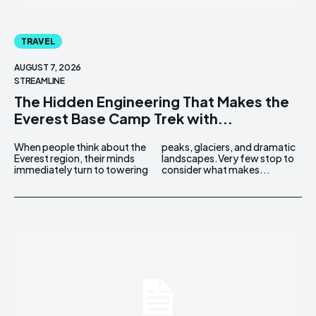
TRAVEL
AUGUST 7, 2026
STREAMLINE
The Hidden Engineering That Makes the
Everest Base Camp Trek with...
When people think about the
peaks, glaciers, and dramatic
Everest region, their minds
landscapes.Very few stop to
immediately turn to towering
consider what makes...