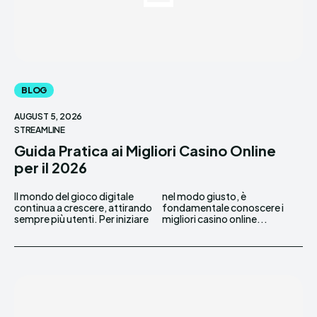
BLOG
AUGUST 5, 2026
STREAMLINE
Guida Pratica ai Migliori Casino Online
per il 2026
Il mondo del gioco digitale
nel modo giusto, è
continua a crescere, attirando
fondamentale conoscere i
sempre più utenti. Per iniziare
migliori casino online...