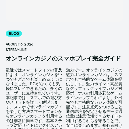
BLOG
AUGUST 6, 2026
STREAMLINE
オンラインカジノのスマホプレイ完全ガイド
最近ではスマートフォンの普及
魅力です。オンラインカジノの
により、オンラインカジノをい
魅力オンラインカジノは、スマ
つでもどこでも楽しめるように
ホでも本格的なゲーム体験を提
なりました。PCがなくても気
供します。魅力ポイント高品質
軽にプレイできるため、多くの
なグラフィックライブカジノ対
ユーザーに支持されています。
応ボーナスの利用多彩なゲーム
本記事では、スマホでの遊び方
ラインナップこれにより、外出
やメリットを詳しく解説しま
先でも本格的なカジノ体験が可
す。スマホでオンラインカジノ
能です。注意点気をつけること
を楽しむ方法スマートフォンか
通信環境を安定させるデータ通
らオンラインカジノを利用する
信量に注意信頼できるサイトを
のは非常に簡単です。基本ステ
利用するこれらを守ることで、
ップ対応サイトにアクセスアカ
安全に楽しめます。初心者向け