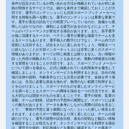
条件が設定されているか問い合わせ方法が掲載されているか特に金
銭が関係するサービスでは、細かな条件まで確認しておくことが大
切です。選手のコンディションにも注目スポーツ ブック メーカーに
関する情報を調べる際にも、選手のコンディションは重要な要素で
す。選手が直近の試合でどの程度プレーしているのか、負傷から復
帰したばかりなのか、連戦による疲労があるのかなどによって、チ
ームのパフォーマンスが変化する場合があります。また、若手選手
が急に活躍するケースや、ベテラン選手が重要な場面でチームを支
えるケースもあります。選手個人の数字だけでなく、チーム内での
役割にも注目すると、試合をさらに楽しめるでしょう。情報を一つ
に絞らないことが大切インターネット上には非常に多くのスポーツ
情報がありますが、すべてが同じ精度とは限りません。古い情報や
誤った内容が掲載されていることもあるため、複数の情報源を比較
する習慣をつけることが大切です。また、スポーツ ブック メーカー
について調べる場合も、公式に掲載されている利用条件を優先して
確認しましょう。オンラインサービスを利用するときは、自分の地
域の法律や規制、年齢条件などにも注意が必要です。金銭を伴う場
合には、生活に必要な資金を使わず、無理のない範囲で利用するこ
とを心がけましょう。スポーツそのものを楽しむオンラインサービ
スを調べることもスポーツへの興味を深める一つの方法ですが、最
も大切なのは競技そのものを楽しむことです。選手の技術、監督の
采配、チームの戦術、試合中の予想外の展開など、スポーツには多
くの魅力があります。データを参考にしながら実際の試合を見るこ
とで、「事前の予想と違う展開になった」といった新しい発見も生
まれます。まとめスポーツ観戦をより深く楽しむには、チームの成
績だけでなく、選手の状態や試合日程、過去の対戦など幅広い情報
を確認することが役立ちます。オンラインサービスを利用する場合
は、運営元や規約、対応地域などを事前に確認することが基本で