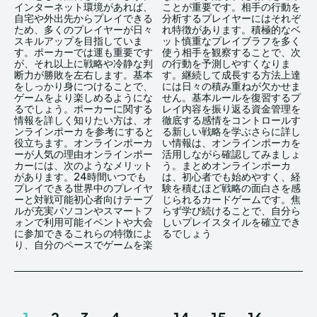
インターネット環境があれば、
ことが重要です。相手の行動を
自宅や外出先からプレイできる
分析するプレイヤーにはそれぞ
ため、多くのプレイヤーが日々
れ特徴があります。積極的なベ
スキルアップを目指していま
ット慎重なプレイブラフを多く
す。ポーカーでは運も重要です
使う相手を観察することで、次
が、それ以上に戦略や冷静な判
の行動を予測しやすくなりま
断力が勝敗を左右します。基本
す。継続して成長する方法上達
をしっかり身につけることで、
には日々の積み重ねが欠かせま
ゲームをより楽しめるようにな
せん。基本ルールを復習するプ
るでしょう。ポーカーに関する
レイ内容を振り返る資金管理を
情報を詳しく知りたい方は、オ
徹底する感情をコントロールす
ンラインポーカ を参考にすると
る新しい戦略を学ぶさらに詳し
役立ちます。オンラインポーカ
い情報は、オンラインポーカを
ーが人気の理由オンラインポー
活用しながら確認してみましょ
カーには、次のようなメリット
う。まとめオンラインポーカ
があります。24時間いつでも
は、初心者でも始めやすく、経
プレイできる世界中のプレイヤ
験を積むほど戦略の面白さを感
ーと対戦可能初心者向けテーブ
じられるカードゲームです。焦
ルが充実パソコンやスマートフ
らず学び続けることで、自分ら
ォンで利用可能イベントや大会
しいプレイスタイルを確立でき
に参加できるこれらの特徴によ
るでしょう
り、自分のペースでゲームを楽