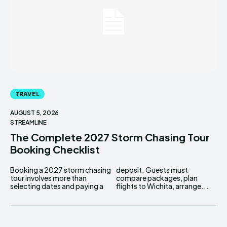
TRAVEL
AUGUST 5, 2026
STREAMLINE
The Complete 2027 Storm Chasing Tour
Booking Checklist
Booking a 2027 storm chasing
deposit. Guests must
tour involves more than
compare packages, plan
selecting dates and paying a
flights to Wichita, arrange...