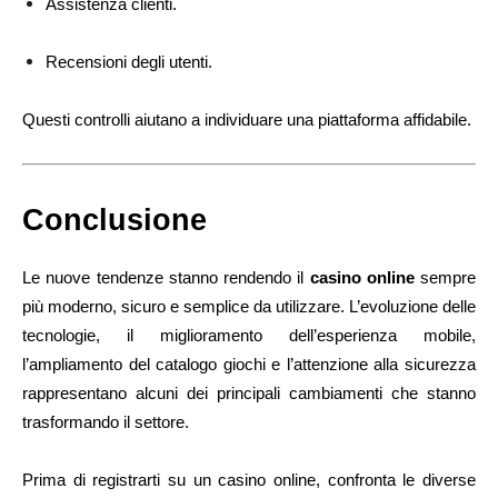
Assistenza clienti.
Recensioni degli utenti.
Questi controlli aiutano a individuare una piattaforma affidabile.
Conclusione
Le nuove tendenze stanno rendendo il
casino online
sempre
più moderno, sicuro e semplice da utilizzare. L’evoluzione delle
tecnologie, il miglioramento dell’esperienza mobile,
l’ampliamento del catalogo giochi e l’attenzione alla sicurezza
rappresentano alcuni dei principali cambiamenti che stanno
trasformando il settore.
Prima di registrarti su un casino online, confronta le diverse