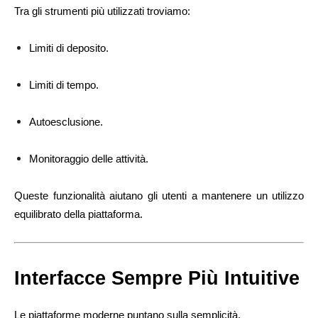
Tra gli strumenti più utilizzati troviamo:
Limiti di deposito.
Limiti di tempo.
Autoesclusione.
Monitoraggio delle attività.
Queste funzionalità aiutano gli utenti a mantenere un utilizzo
equilibrato della piattaforma.
Interfacce Sempre Più Intuitive
Le piattaforme moderne puntano sulla semplicità.