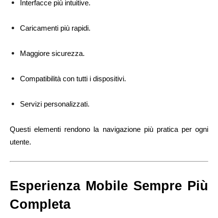
Interfacce più intuitive.
Caricamenti più rapidi.
Maggiore sicurezza.
Compatibilità con tutti i dispositivi.
Servizi personalizzati.
Questi elementi rendono la navigazione più pratica per ogni
utente.
Esperienza Mobile Sempre Più
Completa