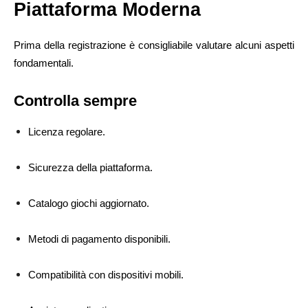
Piattaforma Moderna
Prima della registrazione è consigliabile valutare alcuni aspetti
fondamentali.
Controlla sempre
Licenza regolare.
Sicurezza della piattaforma.
Catalogo giochi aggiornato.
Metodi di pagamento disponibili.
Compatibilità con dispositivi mobili.