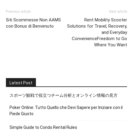
Previous article
Next article
Siti Scommesse Non AAMS
Rent Mobility Scooter
con Bonus di Benvenuto
Solutions for Travel, Recovery,
and Everyday
ConvenienceFreedom to Go
Where You Want
Latest Post
スポーツ観戦で役立つチーム分析とオンライン情報の見方
Poker Online: Tutto Quello che Devi Sapere per Iniziare con il
Piede Giusto
Simple Guide to Condo Rental Rules