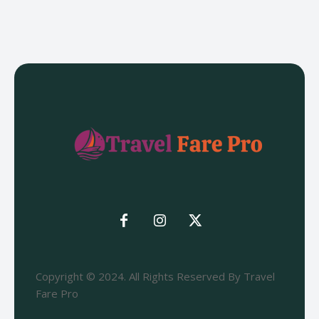
Copyright © 2024. All Rights Reserved By Travel
Fare Pro